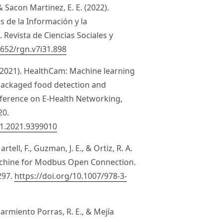
& Sacon Martinez, E. E. (2022).
s de la Información y la
 Revista de Ciencias Sociales y
6652/rgn.v7i31.898
J. (2021). HealthCam: Machine learning
packaged food detection and
onference on E-Health Networking,
20.
1.2021.9399010
tell, F., Guzman, J. E., & Ortiz, R. A.
achine for Modbus Open Connection.
297.
https://doi.org/10.1007/978-3-
 Sarmiento Porras, R. E., & Mejía