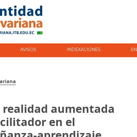
AVISOS
INDEXACIONES
EN
variana
la realidad aumentada
ilitador en el
eñanza-aprendizaje