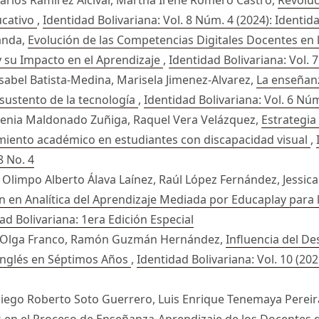
ucativo
,
Identidad Bolivariana: Vol. 8 Núm. 4 (2024): Identida
anda,
Evolución de las Competencias Digitales Docentes en 
 y su Impacto en el Aprendizaje
,
Identidad Bolivariana: Vol. 
Isabel Batista-Medina, Marisela Jimenez-Alvarez,
La enseñanz
 sustento de la tecnología
,
Identidad Bolivariana: Vol. 6 Núm
irenia Maldonado Zuñiga, Raquel Vera Velázquez,
Estrategia
miento académico en estudiantes con discapacidad visual
,
8 No. 4
Olimpo Alberto Álava Laínez, Raúl López Fernández, Jessic
en Analítica del Aprendizaje Mediada por Educaplay para 
dad Bolivariana: 1era Edición Especial
l, Olga Franco, Ramón Guzmán Hernández,
Influencia del De
 Inglés en Séptimos Años
,
Identidad Bolivariana: Vol. 10 (202
iego Roberto Soto Guerrero, Luis Enrique Tenemaya Pereira,
s en el Proceso de Enseñanza-Aprendizaje de los Docentes d