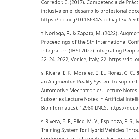
Corredor, C. (2017). Competencia de Prácti
inclusiva en el desarrollo profesional doce
https://doi.org/10.18634/sophiaj.13v.2i.50
Noriega, F., & Zapata, M. (2022). Augmen
Proceedings of the 5th International Co
Integration (IHSI 2022) Integrating Peopl
22–24, 2022, Venice, Italy, 22.
https://doi.
Rivera, E. F., Morales, E. E., Florez, C. C
an Augmented Reality System to Support 
Automotive Mechatronics. Lecture Notes 
Subseries Lecture Notes in Artificial Inte
Bioinformatics), 12980 LNCS.
https://doi.
Rivera, E. F., Pilco, M. V., Espinoza, P. S., 
Training System for Hybrid Vehicles Thro
Conference on Information Systems and Te