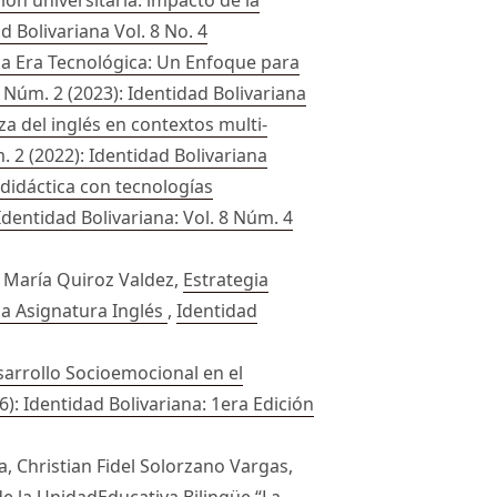
d Bolivariana Vol. 8 No. 4
la Era Tecnológica: Un Enfoque para
7 Núm. 2 (2023): Identidad Bolivariana
a del inglés en contextos multi-
. 2 (2022): Identidad Bolivariana
 didáctica con tecnologías
Identidad Bolivariana: Vol. 8 Núm. 4
a María Quiroz Valdez,
Estrategia
la Asignatura Inglés
,
Identidad
sarrollo Socioemocional en el
6): Identidad Bolivariana: 1era Edición
 Christian Fidel Solorzano Vargas,
e la UnidadEducativa Bilingüe “La