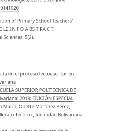
0.9141020
igation of Primary School Teachers’
 LE I N F O A BS T RA C T.
l Sciences, 5(2).
ada en el proceso lectoescritor en
ivariana
SCUELA SUPERIOR POLITÉCNICA DE
livariana: 2019: EDICIÓN ESPECIAL
n Marín, Odette Martínez Pérez,
llerato Técnico
,
Identidad Bolivariana:
ión universitaria: impacto de la