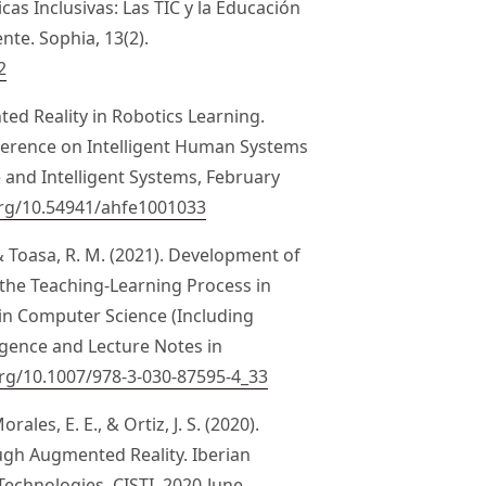
cas Inclusivas: Las TIC y la Educación
nte. Sophia, 13(2).
2
ted Reality in Robotics Learning.
nference on Intelligent Human Systems
e and Intelligent Systems, February
org/10.54941/ahfe1001033
., & Toasa, R. M. (2021). Development of
the Teaching-Learning Process in
in Computer Science (Including
lligence and Lecture Notes in
org/10.1007/978-3-030-87595-4_33
Morales, E. E., & Ortiz, J. S. (2020).
ugh Augmented Reality. Iberian
chnologies, CISTI, 2020-June.