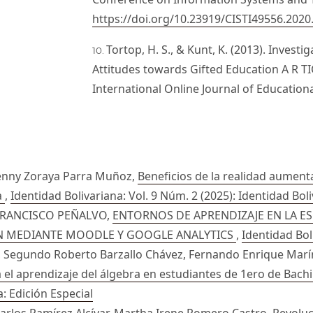
https://doi.org/10.23919/CISTI49556.202
Tortop, H. S., & Kunt, K. (2013). Invest
Attitudes towards Gifted Education A R TIC
International Online Journal of Educationa
 Jenny Zoraya Parra Muñoz,
Beneficios de la realidad aument
a
,
Identidad Bolivariana: Vol. 9 Núm. 2 (2025): Identidad Bol
FRANCISCO PEÑALVO,
ENTORNOS DE APRENDIZAJE EN LA E
 MEDIANTE MOODLE Y GOOGLE ANALYTICS
,
Identidad Bo
, Segundo Roberto Barzallo Chávez, Fernando Enrique Marí
 el aprendizaje del álgebra en estudiantes de 1ero de Bachi
a: Edición Especial
arlos Ramírez Alcívar, Martha Irene Romero Castro,
Revoluc