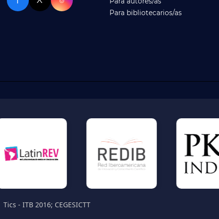
f
X
⌾
Para autores/as
Para bibliotecarios/as
Tics - ITB 2016; CEGESICTT