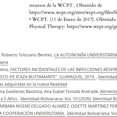
recursos de la WCPT . Obtenido de
https://www.wcpt.org/sites/wcpt.org/files
• WCPT. (11 de Enero de 2017). Obtenido
Physical Therapy: https://www.wcpt.org/
 Roberto Tolozano Benites,
LA AUTONOMÍA UNIVERSITARIA
riana
lino,
FACTORES INCIDENTALES DE LAS INFECCIONES RESPI
ISCO DE ICAZA BUSTAMANTE”, GUAYAQUIL, 2019.
,
Identidad
ias adquiridas en la nueva Realidad
Ana Gavilanes Bautista, Ana Isabel Tomalá Andrade,
Alimenta
 a 5 Años
,
Identidad Bolivariana: Vol. 10 (2026): Identidad B
 BARBARA NOEMÍ DELGADO ALVAREZ, ODETTE MARTINEZ PE
LA COOPERACIÓN UNIVERSITARIA
,
Identidad Bolivariana: Vo