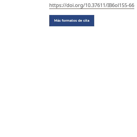
https://doi.org/10.37611/IB6ol155-66
Más formatos de cita