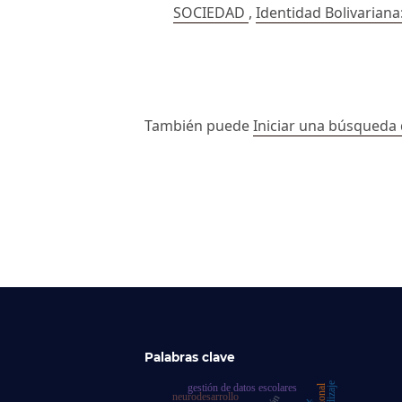
SOCIEDAD
,
Identidad Bolivariana:
##issue.paginati
También puede
Iniciar una búsqueda 
Palabras clave
gestión de datos escolares
neurodesarrollo