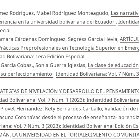
 Gómez Rodríguez, Mabel Rodríguez Monteagudo,
Las narrativ
iencia en la universidad bolivariana del Ecuador
,
Identidad
ecial
 Tamara Cárdenas Domínguez, Segress García Hevia,
ARTÍCUL
Prácticas Preprofesionales en Tecnología Superior en Eme
dad Bolivariana: 1era Edición Especial
García Cobas,, Sonia Guerra Iglesias,
La clase de educación 
a su perfeccionamiento
,
Identidad Bolivariana: Vol. 7 Núm. 3
ATEGIAS DE NIVELACIÓN Y DESARROLLO DEL PENSAMIEN
dad Bolivariana: Vol. 7 Núm. 1 (2023): Indentidad Bolivarian
s Piovet-Hernández, Kety Bernardes-Carballo,
Validación de 
vacuna CoronaVac desde el proceso de enseñanza- aprendiz
iana: Vol. 7 Núm. 3 (2023): Identidad Bolivariana: Edición Es
ZMÁN,
LA UNIVERSIDAD EN EL FORTALECIMIENTO COMUNITA