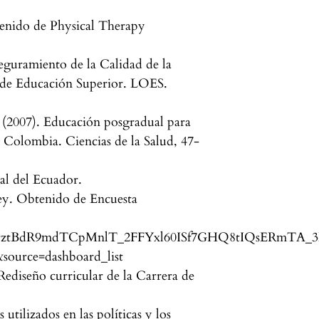
enido de Physical Therapy
eguramiento de la Calidad de la
 de Educación Superior. LOES.
 (2007). Educación posgradual para
n Colombia. Ciencias de la Salud, 47-
al del Ecuador.
ey. Obtenido de Encuesta
/GAxrztBdR9mdTCpMnlT_2FFYxl60ISf7GHQ8tIQsERmTA_
source=dashboard_list
Rediseño curricular de la Carrera de
ilizados en las políticas y los