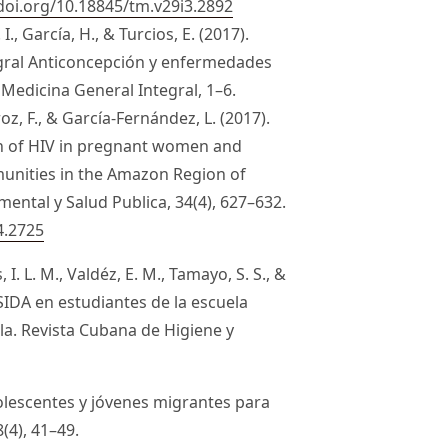
/doi.org/10.18845/tm.v29i3.2892
I., García, H., & Turcios, E. (2017).
gral Anticoncepción y enfermedades
Medicina General Integral, 1–6.
oz, F., & García-Fernández, L. (2017).
on of HIV in pregnant women and
nities in the Amazon Region of
ental y Salud Publica, 34(4), 627–632.
4.2725
 I. L. M., Valdéz, E. M., Tamayo, S. S., &
H/SIDA en estudiantes de la escuela
la. Revista Cubana de Higiene y
dolescentes y jóvenes migrantes para
(4), 41–49.