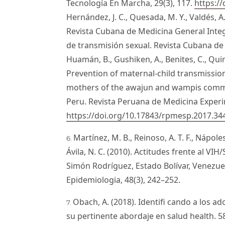
Tecnología En Marcha, 29(3), 117.
https:/
Hernández, J. C., Quesada, M. Y., Valdés, A. 
Revista Cubana de Medicina General Inte
de transmisión sexual. Revista Cubana de 
Huamán, B., Gushiken, A., Benites, C., Quir
Prevention of maternal-child transmissi
mothers of the awajun and wampis commu
Peru. Revista Peruana de Medicina Experim
https://doi.org/10.17843/rpmesp.2017.34
Martínez, M. B., Reinoso, A. T. F., Nápoles,
Ávila, N. C. (2010). Actitudes frente al VI
Simón Rodríguez, Estado Bolívar, Venezue
Epidemiologia, 48(3), 242–252.
Obach, A. (2018). Identiﬁ cando a los a
su pertinente abordaje en salud health. 58