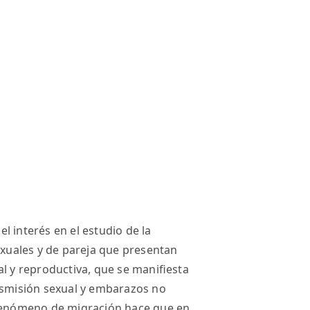
l interés en el estudio de la
exuales y de pareja que presentan
al y reproductiva, que se maniﬁesta
ansmisión sexual y embarazos no
 fenómeno de migración hace que en