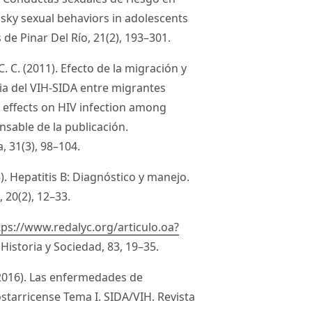
sky sexual behaviors in adolescents
de Pinar Del Río, 21(2), 193–301.
 C. C. (2011). Efecto de la migración y
ia del VIH-SIDA entre migrantes
 eﬀects on HIV infection among
sable de la publicación.
, 31(3), 98–104.
5). Hepatitis B: Diagnóstico y manejo.
 20(2), 12–33.
tps://www.redalyc.org/articulo.oa?
 Historia y Sociedad, 83, 19–35.
(2016). Las enfermedades de
ostarricense Tema I. SIDA/VIH. Revista