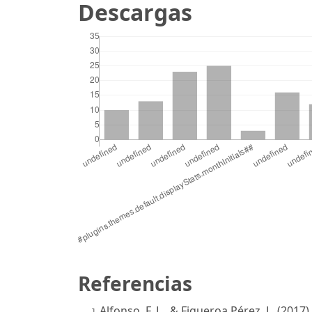
Descargas
S
Referencias
Alfonso, F. L., & Figueroa Pérez, L. (201