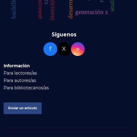
autoconfianza
generación z
Síguenos
f
X
⌾
Información
Para lectores/as
Para autores/as
Para bibliotecarios/as
Enviar un artículo