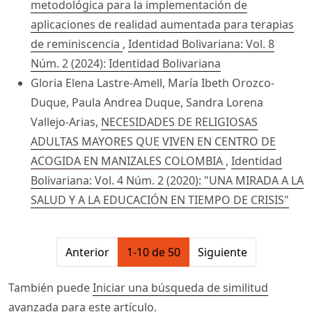
metodológica para la implementación de
aplicaciones de realidad aumentada para terapias
de reminiscencia
,
Identidad Bolivariana: Vol. 8
Núm. 2 (2024): Identidad Bolivariana
Gloria Elena Lastre-Amell, María Ibeth Orozco-
Duque, Paula Andrea Duque, Sandra Lorena
Vallejo-Arias,
NECESIDADES DE RELIGIOSAS
ADULTAS MAYORES QUE VIVEN EN CENTRO DE
ACOGIDA EN MANIZALES COLOMBIA
,
Identidad
Bolivariana: Vol. 4 Núm. 2 (2020): "UNA MIRADA A LA
SALUD Y A LA EDUCACIÓN EN TIEMPO DE CRISIS"
##issue.pagination##
Anterior
1-10 de 50
Siguiente
También puede
Iniciar una búsqueda de similitud
avanzada
para este artículo.