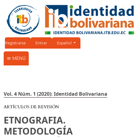
Cambiar el idioma. El idioma actual es:
Registrarse
Entrar
Español
MENÚ
Vol. 4 Núm. 1 (2020): Identidad Bolivariana
ARTÍCULOS DE REVISIÓN
ETNOGRAFIA.
METODOLOGÍA