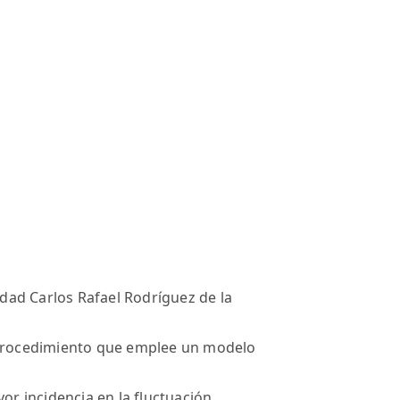
sidad Carlos Rafael Rodríguez de la
n procedimiento que emplee un modelo
yor incidencia en la fluctuación