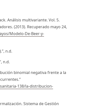
ack. Análisis multivariante. Vol. 5.
adores. (2013). Recuperado mayo 24,
ayos/Modelo-De-Beer-y-
”, n.d.
, n.d.
ribución binomial negativa frente a la
ecurrentes.”
sanitaria-138/la-distribucion-
ormalización. Sistema de Gestión