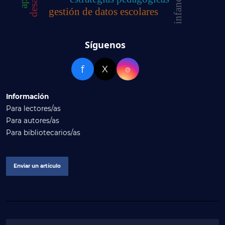
infancia
gestión de datos escolares
Síguenos
f
X
⌾
Información
Para lectores/as
Para autores/as
Para bibliotecarios/as
Enviar un artículo