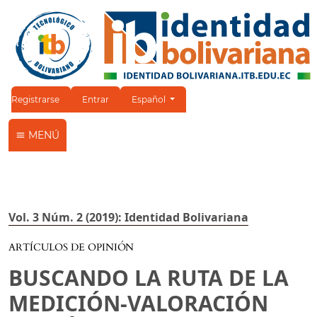
Cambiar el idioma. El idioma actual es:
Registrarse
Entrar
Español
MENÚ
Vol. 3 Núm. 2 (2019): Identidad Bolivariana
ARTÍCULOS DE OPINIÓN
BUSCANDO LA RUTA DE LA
MEDICIÓN-VALORACIÓN