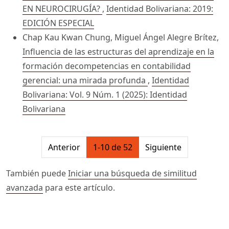
EN NEUROCIRUGÍA?
,
Identidad Bolivariana: 2019:
EDICIÓN ESPECIAL
Chap Kau Kwan Chung, Miguel Ángel Alegre Brítez,
Influencia de las estructuras del aprendizaje en la
formación decompetencias en contabilidad
gerencial: una mirada profunda
,
Identidad
Bolivariana: Vol. 9 Núm. 1 (2025): Identidad
Bolivariana
##issue.pagination##
Anterior
1-10 de 52
Siguiente
También puede
Iniciar una búsqueda de similitud
avanzada
para este artículo.