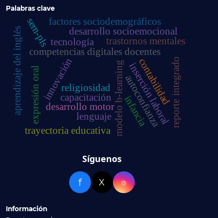
Palabras clave
sem-pls
factores sociodemográficos
desarrollo socioemocional
aprendizaje del inglés
trastornos mentales
tecnología
competencias digitales docentes
innovación
contabilidad
reporte integrado
modelo b-learning
inserción laboral
expresión oral
autoconfianza
religiosidad
capacitación
infancia
desarrollo motor
lenguaje
trayectoria educativa
Síguenos
f
X
⌾
Información