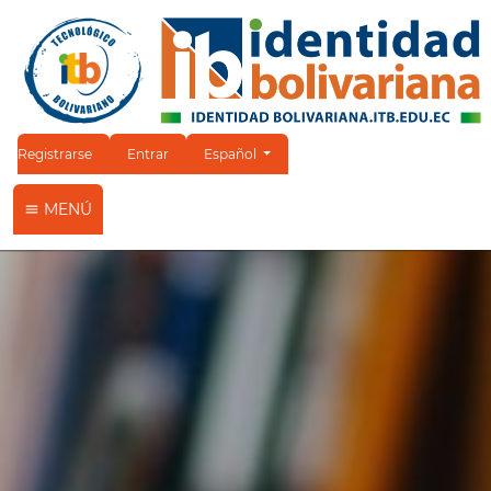
Cambiar el idioma. El idioma actual es:
Registrarse
Entrar
Español
MENÚ