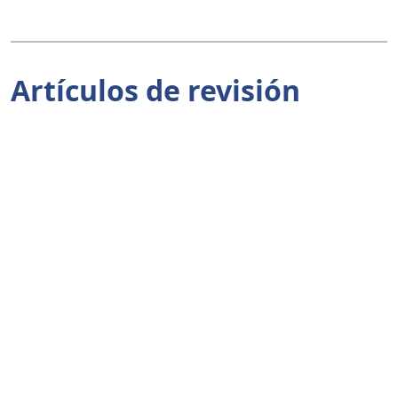
Artículos de revisión
Desafíos Estratégicos de la Profesión
Contable en el Contexto Económico, Digital y
Científico Contemporáneo
Karla Estefania Suarez Mena
1-5
PDF