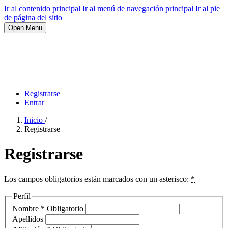
Ir al contenido principal
Ir al menú de navegación principal
Ir al pie
de página del sitio
Open Menu
Registrarse
Entrar
Inicio
/
Registrarse
Registrarse
Los campos obligatorios están marcados con un asterisco:
*
Perfil
Nombre
*
Obligatorio
Apellidos