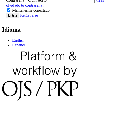
Contraseña
*
Obligatorio
¿Has
olvidado tu contraseña?
Mantenerme conectado
Registrarse
Entrar
Idioma
English
Español