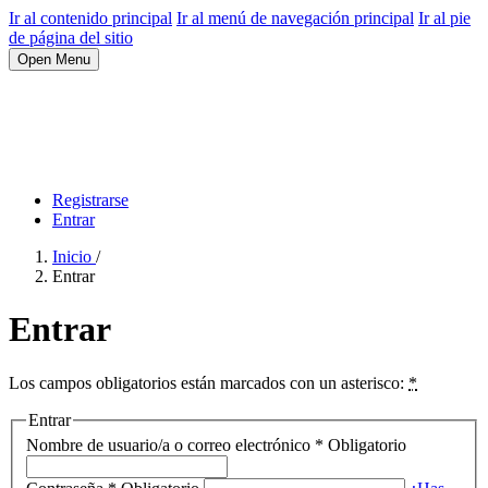
Ir al contenido principal
Ir al menú de navegación principal
Ir al pie
de página del sitio
Open Menu
Registrarse
Entrar
Inicio
/
Entrar
Entrar
Los campos obligatorios están marcados con un asterisco:
*
Entrar
Nombre de usuario/a o correo electrónico
*
Obligatorio