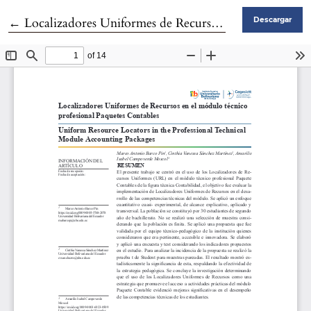
Volver a los detalles del artículo
←
Localizadores Uniformes de Recursos en el módulo técnico profesional Paquetes Contables
Descargar