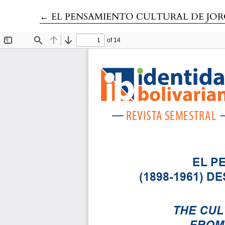
Volver a los detalles del artículo
←
EL PENSAMIENTO CULTURAL DE JORGE MAÑAC