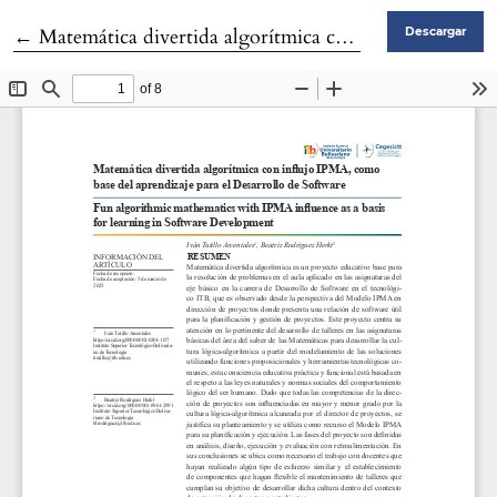
Volver a los detalles del artículo
←
Matemática divertida algorítmica con influjo IPMA, como base del aprendizaje para el Desarrollo de Software
Descargar