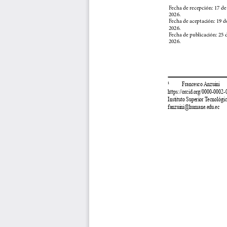
Fecha de recepción: 17 de
2026.
Fecha de aceptación: 19 d
2026.
Fecha de publicación: 25 d
2026.
¹          Francesco Anzuini
https://orcid.org/0000-0002
Instituto Superior Tecnológ
fanzuini@humane.edu.ec