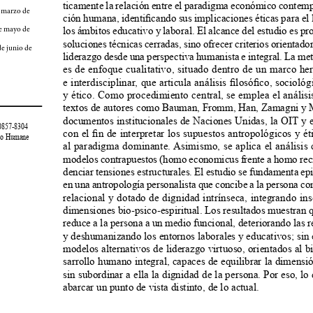
ticamente la relación entre el paradigma económico contemp
 marzo de 
ción humana, identificando sus implicaciones éticas para el 
los ámbitos educativo y laboral. El alcance del estudio es pr
e mayo de 
soluciones técnicas cerradas, sino ofrecer criterios orientador
e junio de 
liderazgo desde una perspectiva humanista e integral. La me
es de enfoque cualitativo, situado dentro de un marco he
e interdisciplinar, que articula análisis filosófico, socioló
y ético. Como procedimiento central, se emplea el anális
textos de autores como Bauman, Fromm, Han, Zamagni y M
documentos institucionales de Naciones Unidas, la OIT y en
-0857-8304
con el fin de interpretar los supuestos antropológicos y é
ico Humane
al paradigma dominante. Asimismo, se aplica el análisis 
modelos contrapuestos (homo economicus frente a homo reci
denciar tensiones estructurales. El estudio se fundamenta e
en una antropología personalista que concibe a la persona com
relacional y dotado de dignidad intrínseca, integrando in
dimensiones bio-psico-espiritual. Los resultados muestran
reduce a la persona a un medio funcional, deteriorando las 
y deshumanizando los entornos laborales y educativos; si
modelos alternativos de liderazgo virtuoso, orientados al 
sarrollo humano integral, capaces de equilibrar la dimens
sin subordinar a ella la dignidad de la persona. Por eso, lo
abarcar un punto de vista distinto, de lo actual.