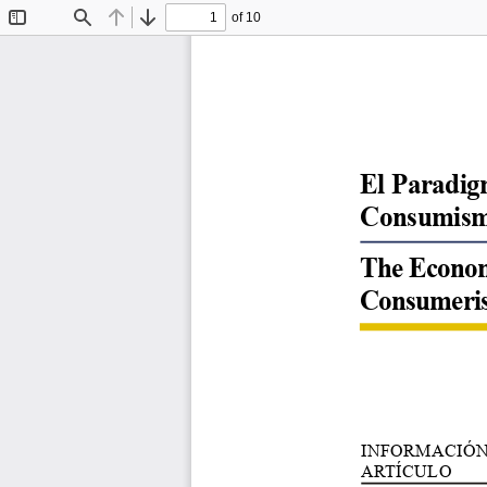
of 10
Toggle
Find
Previous
Next
Sidebar
El Paradig
Consumismo
The Econom
Consumeris
INFORMACIÓN
ARTÍCULO