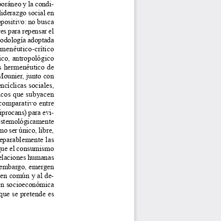
oráneo y la condi
-
liderazgo social en 
opositivo: no busca 
es para repensar el 
todología adoptada 
rmenéutico-crítico 
gico, antropológico 
is hermenéutico de 
ounier, junto con 
cíclicas sociales, 
ticos que subyacen 
comparativo entre 
procans) para evi
-
pistemológicamente 
o ser único, libre, 
separablemente las 
 que el consumismo 
relaciones humanas 
n embargo, emergen 
bien común y al de
-
ión socioeconómica 
 que se pretende es 