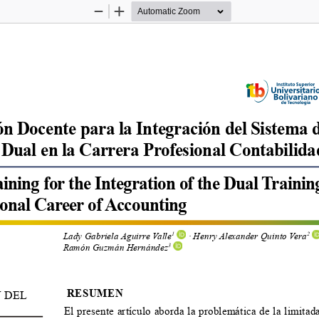
Zoom
Zoom
Out
In
n Docente para la Integración del Sistema d
Dual en la Carrera Profesional Contabilida
ining for the Integration of the Dual Trainin
ional Career of Accounting
Lady Gabriela Aguirre Valle
 · Henry Alexander Quinto Vera
1
2
Ramón Guzmán Hernández
3
 RESUMEN
 DEL 
El presente artículo aborda la problemática de la limitad