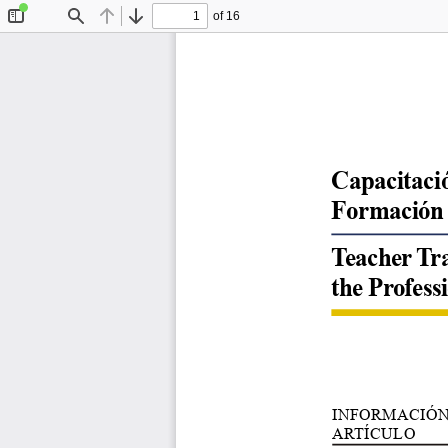
of 16
Toggle
Find
Previous
Next
Sidebar
Capacitació
Formación 
Teacher Tra
the Profess
INFORMACIÓN
ARTÍCULO