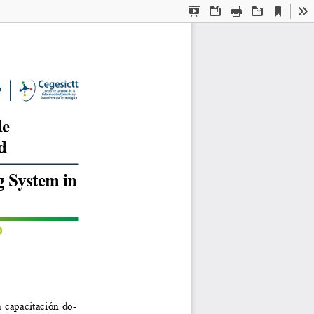
Current
Presentation
Open
Print
Download
To
View
Mode
e 
d
g System in 
a capacitación do
-