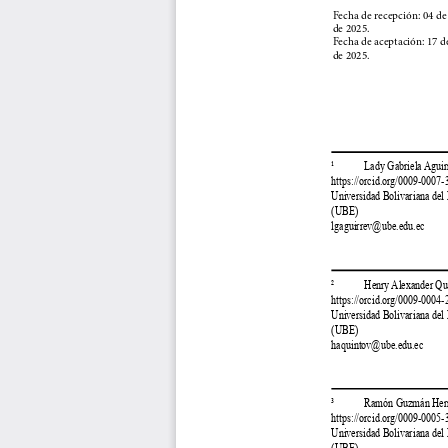
Fecha de recepción: 04 de
de 2025.
Fecha de aceptación: 17 d
de 2025.
¹            Lady Gabriela Aguir
https://orcid.org/0009-0007
Universidad Bolivariana del
(UBE)
lgaguirrev@ube.edu.ec
²            Henry Alexander Q
https://orcid.org/0009-0004
Universidad Bolivariana del
(UBE)
haquintov@ube.edu.ec
³            Ramón Guzmán He
https://orcid.org/0009-0005
Universidad Bolivariana del
(UBE)