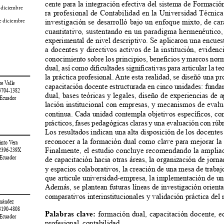
cente para la integración efectiva del sistema de Formació
 diciembre 
ra profesional de Contabilidad en la Universidad Técnic
investigación se desarrolló bajo un enfoque mixto, de cará
e diciembre 
cuantitativo, sustentando en un paradigma hermenéutico,
experimental de nivel descriptivo. Se aplicaron una encuest
a docentes y directivos activos de la institución, eviden
conocimiento sobre los principios, beneficios y marcos norm
dual, así como dificultades significativas para articular la t
la práctica profesional. Ante esta realidad, se diseñó una pr
re Valle
capacitación docente estructurada en cinco unidades: fund
-3704-1382
dual, bases teóricas y legales, diseño de experiencias de 
 Ecuador 
lación institucional con empresas, y mecanismos de evalu
continua. Cada unidad contempla objetivos específicos, con
prácticos, fases pedagógicas claras y una evaluación con rúbr
Los resultados indican una alta disposición de los docentes 
reconocer a la formación dual como clave para mejorar la 
uinto Vera
Finalmente, el estudio concluye recomendando la amplia
-2396-239X
 Ecuador 
de capacitación hacia otras áreas, la organización de jornad
y espacios colaborativos, la creación de una mesa de trabajo
que articule universidad-empresa, la implementación de un
Además, se plantean futuras líneas de investigación orienta
comparativos interinstitucionales y validación práctica del
rnández
-3190-4808
Palabras clave:
 formación dual, capacitación docente, e
 Ecuador 
profesional, contabilidad