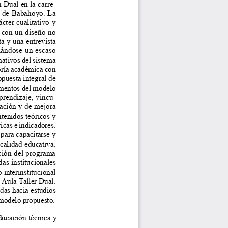
n Dual en la carre
-
a de Babahoyo. La 
cter cualitativo y 
 con un diseño no 
a y una entrevista 
ciándose un escaso 
ativos del sistema 
eoría académica con 
opuesta integral de 
amentos del modelo 
aprendizaje, vincu
-
ación y de mejora 
tenidos teóricos y 
icas e indicadores. 
para capacitarse y 
calidad educativa. 
ción del programa 
as institucionales 
 interinstitucional 
 Aula-Taller Dual. 
das hacia estudios 
 modelo propuesto.
ducación técnica y 