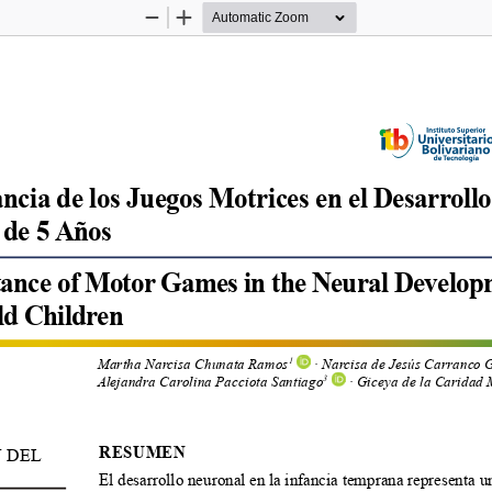
Zoom
Zoom
Out
In
cia de los Juegos Motrices en el Desarroll
 de 5 Años
ance of Motor Games in the Neural Developm
ld Children
Martha Narcisa Chunata Ramos
 · Narcisa de Jesús Carranco
1
Alejandra Carolina Pacciota Santiago
 · Giceya de la Caridad
3
RESUMEN
 DEL 
El desarrollo neuronal en la infancia temprana representa 