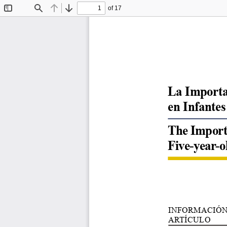
of 17
Toggle
Find
Previous
Next
Sidebar
La Importan
en Infantes
The Import
Five-year-o
INFORMACIÓN
ARTÍCULO