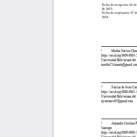
Fecha de recepción: 04 de
de 2025.
Fecha de aceptación: 07 d
2026.
¹            Martha Narcisa C
https://orcid.org/0009-0003
Universidad Bolivariana del
martha72chunata@gmail.co
²            Narcisa de Jesús 
https://orcid.org/0000-0002
Universidad Bolivariana del
njcarranco63@gmail.com
³            Alejandra Carolina 
Santiago
https://orcid.org/0009-0008
Universidad Bolivariana del