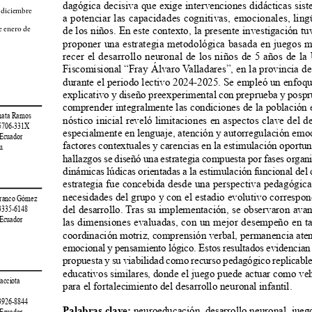
dagógica decisiva que exige intervenciones didácticas siste
 diciembre 
a potenciar las capacidades cognitivas, emocionales, ling
de los niños. En este contexto, la presente investigación t
e enero de 
proponer una estrategia metodológica basada en juegos m
recer el desarrollo neuronal de los niños de 5 años de l
Fiscomisional “Fray Álvaro Valladares”, en la provincia de
durante el periodo lectivo 2024-2025. Se empleó un enfoqu
explicativo y diseño preexperimental con preprueba y pospr
comprender integralmente las condiciones de la población e
hunata Ramos
nóstico inicial reveló limitaciones en aspectos clave del de
-5706-331X
especialmente en lenguaje, atención y autorregulación emoc
 Ecuador
factores contextuales y carencias en la estimulación oportuna
m
hallazgos se diseñó una estrategia compuesta por fases organ
dinámicas lúdicas orientadas a la estimulación funcional del c
estrategia fue concebida desde una perspectiva pedagógica
necesidades del grupo y con el estadio evolutivo correspond
Carranco Gómez
del desarrollo. Tras su implementación, se observaron avan
-3335-6148
 Ecuador
las dimensiones evaluadas, con un mejor desempeño en ta
coordinación motriz, comprensión verbal, permanencia aten
emocional y pensamiento lógico. Estos resultados evidencian l
propuesta y su viabilidad como recurso pedagógico replicable
educativos similares, donde el juego puede actuar como veh
Pacciota 
para el fortalecimiento del desarrollo neuronal infantil.
-3926-8844
Palabras clave:
 neuroeducación, desarrollo neuronal, jueg
 Ecuador