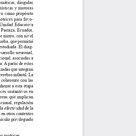
máticas, dirigidas 
üísticas y motoras 
uvo como propósito 
otrices para favo
-
a Unidad Educativa 
 Pastaza, Ecuador, 
e mixto, con nivel 
ueba, que permitió 
studiada. El diag
-
sarrollo neuronal, 
ional, asociadas a 
. A partir de estos 
izadas que integran 
erebro infantil. La 
 coherente con las 
iente a esta etapa 
ces sustantivos en 
reas que implican 
cional, regulación 
a efectividad de la 
 en otros contextos 
ículo privilegiado 
os motrices