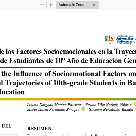
Zoom
Zoom
Out
In
de los Factores Socioemocionales en la Trayec
 de Estudiantes de 10° Año de Educación Gen
the Influence of Socioemotional Factors on
 Trajectories of 10th-grade Students in Ba
ducation
Lituma Delgado Mónica Patricia
 · Pasato Villa Nathaly Valeria
1
2
Marín Marín Fernando Enrique
 · Guzmán Hernández Ramón
3
4
 DEL 
RESUMEN
La trayectoria académica en el bachillerato se ve profunda