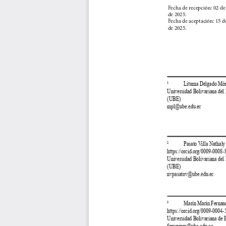
Fecha de recepción: 02 de
de 2025.
Fecha de aceptación: 15 d
de 2025.
¹            Lituma Delgado Mó
Universidad Bolivariana del
(UBE)
mpl@ube.edu.ec
²            Pasato Villa Nathal
https://orcid.org/0009-0008
Universidad Bolivariana del
(UBE)
nvpasatov@ube.edu.ec
³            Marín Marín Ferna
https://orcid.org/0009-0004
Universidad Bolivariana de 
femarinm@ube.edu.ec