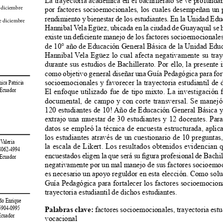
 diciembre 
por factores socioemocionales, los cuales desempeñan un p
rendimiento y bienestar de los estudiantes. En la Unidad Edu
e diciembre 
Hannibal Vela Egüez, ubicada en la ciudad de Guayaquil se 
existe un deficiente manejo de los factores socioemocionales
de 10° año de Educación General Básica de la Unidad Educ
Hannibal Vela Egüez lo cual afecta negativamente su traye
durante sus estudios de Bachillerato. Por ello, la presente 
como objetivo general diseñar una Guía Pedagógica para forta
socioemocionales y favorecer la trayectoria estudiantil de d
nica Patricia
El enfoque utilizado fue de tipo mixto. La investigación f
 Ecuador 
documental, de campo y con corte transversal. Se manejó
120 estudiantes de 10! Año de Educación General Básica y a
extrajo una muestar de 30 estudiantes y 12 docentes. Para
datos se empleó la técnica de encuesta estructurada, aplic
los estudiantes através de un cuestionario de 10 preguntas,
y Valeria
la escala de Likert. Los resultados obtenidos evidencian q
-8062-4994
encuestados eligen la que será su figura profesional de Bachil
 Ecuador 
negativamente por un mal manejo de sus factores socioemoc
es necesario un apoyo reguldor en esta elección. Como solu
Guía Pedagógica para fortalecer los factores socioemociona
trayectoria estudiantil de dichos estudiantes.
ndo Enrique
Palabras clave:
 factores socioemocionales, trayectoria estud
-5904-0995
Ecuador
vocacional