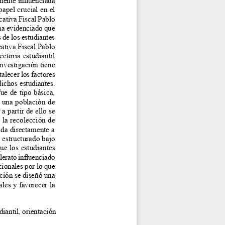
apel crucial en el 
cativa Fiscal Pablo 
ha evidenciado que 
 de los estudiantes 
ativa Fiscal Pablo 
ctoria estudiantil 
investigación tiene 
lecer los factores 
ichos estudiantes. 
ue de tipo básica, 
 una población de 
 partir de ello se 
 la recolección de 
ada directamente a 
 estructurado bajo 
ue los estudiantes 
lerato influenciado 
ionales por lo que 
ción se diseñó una 
les y favorecer la 
iantil, orientación 