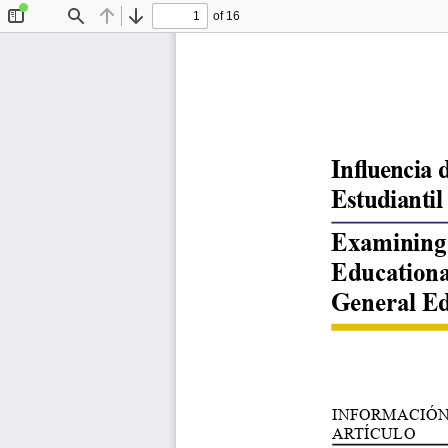
of 16
Toggle
Find
Previous
Next
Sidebar
Influencia 
Estudiantil
Examining 
Educational
General E
INFORMACIÓN
ARTÍCULO