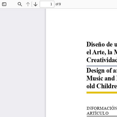
of 9
Toggle
Find
Previous
Next
Sidebar
Diseño de 
el Arte, la
Creativida
Design of a
Music and P
old Childr
INFORMACIÓN
ARTÍCULO