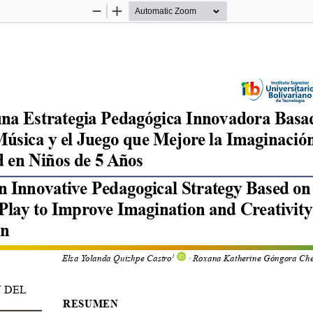
Zoom
Zoom
Out
In
una Estrategia Pedagógica Innovadora Basa
 Música y el Juego que Mejore la Imaginación
d en Niños de 5 Años
n Innovative Pedagogical Strategy Based on 
lay to Improve Imagination and Creativity 
en
Elsa Yolanda Quizhpe Castro
 · Roxana Katherine Góngora Ch
1
 DEL 
RESUMEN