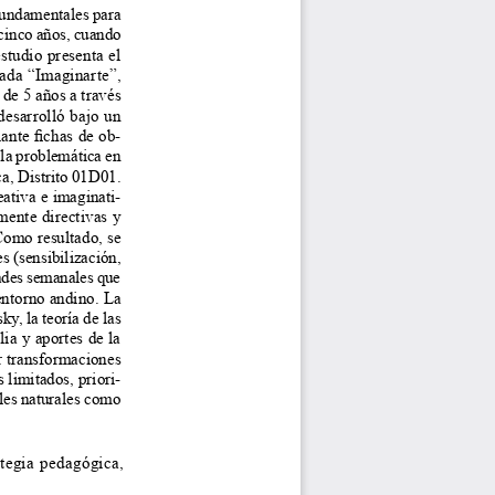
fundamentales para 
 cinco años, cuando 
studio presenta el 
ada “Imaginarte”, 
de 5 años a través 
desarrolló bajo un 
iante fichas de ob
-
la problemática en 
ca, Distrito 01D01. 
eativa e imaginati
-
mente directivas y 
Como resultado, se 
s (sensibilización, 
ades semanales que 
entorno andino. La 
y, la teoría de las 
ia y aportes de la 
r transformaciones 
 limitados, priori
-
ales naturales como 
ategia pedagógica, 