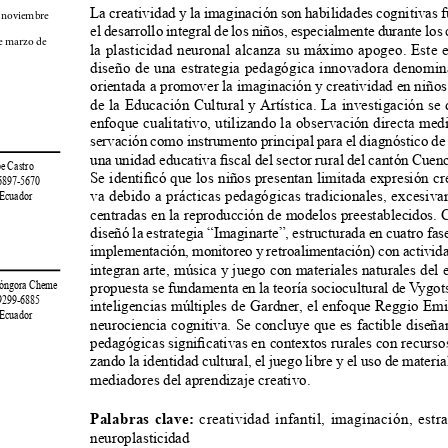
La creatividad y la imaginación son habilidades cognitivas 
e noviembre 
el desarrollo integral de los niños, especialmente durante los
e marzo de 
la plasticidad neuronal alcanza su máximo apogeo. Este e
diseño de una estrategia pedagógica innovadora denomin
orientada a promover la imaginación y creatividad en niños 
de la Educación Cultural y Artística. La investigación se 
enfoque cualitativo, utilizando la observación directa med
servación como instrumento principal para el diagnóstico de 
una unidad educativa fiscal del sector rural del cantón Cuen
pe Castro
Se identificó que los niños presentan limitada expresión cr
-6897-5670
va debido a prácticas pedagógicas tradicionales, excesiva
 Ecuador
centradas en la reproducción de modelos preestablecidos. 
diseñó la estrategia “Imaginarte”, estructurada en cuatro fase
implementación, monitoreo y retroalimentación) con activid
integran arte, música y juego con materiales naturales del 
propuesta se fundamenta en la teoría sociocultural de Vygotsk
e Góngora Cheme
-9299-6885
inteligencias múltiples de Gardner, el enfoque Reggio Emil
 Ecuador
neurociencia cognitiva. Se concluye que es factible diseña
pedagógicas significativas en contextos rurales con recursos
zando la identidad cultural, el juego libre y el uso de materi
mediadores del aprendizaje creativo.
Palabras clave:
 creatividad infantil, imaginación, estr
neuroplasticidad