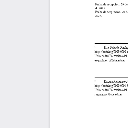
Fecha de recepción: 29 d
de 2025.
Fecha de aceptación: 20 d
2026.
¹            Elsa Yolanda Quizh
https://orcid.org/0009-0000
Universidad Bolivariana del
eyquizhpec_z@ube.edu.ec
²            Roxana Katherin
https://orcid.org/0000-0001
Universidad Bolivariana del
rkgongorac@ube.edu.ec