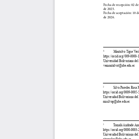
Fecha de recepción: 02 de
de 2025.
Fecha de aceptación: 10 de
de 2026.
¹            Montalvo Tigse Ve
https://orcid.org//009-0000
Universidad Bolivariana del
vemontalvot@ube.edu.ec
            Silva Paredes Rosa
2
https://orcid.org/0009-0005
Universidad Bolivariana del
rmsilvap@ube.edu.ec
            Tomalá Andrade Ana
3
https://orcid.org/0000-0003
Universidad Bolivariana del
aitomalaa@ube.edu.ec