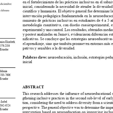
en el fortalecimiento de las prácticas inclusivas en el subni
 diciembre 
inicial, considerando la necesidad de atender la diversida
científico y humanista. El objetivo general fue determinar l
 febrero 
intervención pedagógica fundamentada en la neuroeducac
ramiento de prácticas inclusivas en estudiantes de 4 a 5 a
metodología cuantitativa, con diseño cuasiexperimental, e
experimental y uno control. Los resultados, obtenidos median
y postest analizadas en Jamovi, evidenciaron diferencias es
nificativas. Se concluye que las estrategias neuroeducativas
rónica Elizabeth
el aprendizaje, sino que también promueven entornos más eq
-1376-2184
pativos y sensibles a la diversidad.
 Ecuador
Palabras clave:
 neuroeducación, inclusión, estrategias ped
inicial
 Melania
-5503-7606
 Ecuador
ABSTRACT
This research addresses the influence of neuroeducational s
gthening inclusive practices in the second sub-level of ear
 Isabel
tion, considering the need to address diversity from a scient
-2842-6524
perspective. The general objective was to determine the impa
 Ecuador
intervention based on neuroeducation on improving inclusi