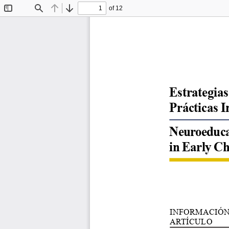
of 12
Toggle
Find
Previous
Next
Sidebar
Estrategias
Prácticas I
Neuroeducat
in Early Ch
INFORMACIÓN
ARTÍCULO