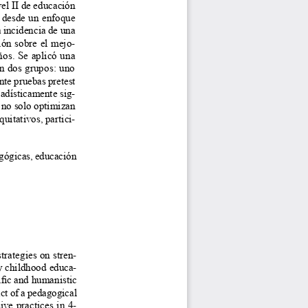
vel II de educación 
d desde un enfoque 
a incidencia de una 
ión sobre el mejo
-
ños. Se aplicó una 
n dos grupos: uno 
te pruebas pretest 
tadísticamente sig
-
 no solo optimizan 
uitativos, partici
-
agógicas, educación 
trategies on stren
-
ly childhood educa
-
ific and humanistic 
ct of a pedagogical 
ve practices in 4- 