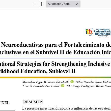
Zoom
Zoom
Out
In
 Neuroeducativas para el Fortalecimiento de
nclusivas en el Subnivel II de Educación Inic
ional Strategies for Strengthening Inclusive 
ildhood Education, Sublevel II
Montalvo Tigse Verónica Elizabeth
 · Silva Paredes Rosa Melan
1
Tomalá Andrade Ana Isabel
 · Chiriboga Posliguua María Fer
3
 RESUMEN
 DEL 
La presente investigación aborda la influencia de las estrateg