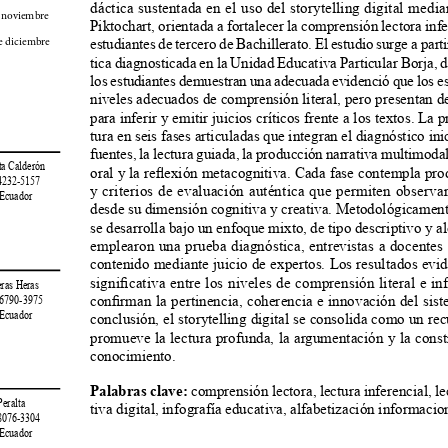
dáctica sustentada en el uso del storytelling digital media
e noviembre 
Piktochart, orientada a fortalecer la comprensión lectora infer
estudiantes de tercero de Bachillerato. El estudio surge a par
e diciembre 
tica diagnosticada en la Unidad Educativa Particular Borja, 
los estudiantes demuestran una adecuada evidenció que los es
niveles adecuados de comprensión literal, pero presentan de
para inferir y emitir juicios críticos frente a los textos. La 
tura en seis fases articuladas que integran el diagnóstico inic
fuentes, la lectura guiada, la producción narrativa multimoda
lta Calderón
oral y la reflexión metacognitiva. Cada fase contempla prod
-4232-5157
y criterios de evaluación auténtica que permiten observar
 Ecuador
desde su dimensión cognitiva y creativa. Metodológicamente
se desarrolla bajo un enfoque mixto, de tipo descriptivo y a
emplearon una prueba diagnóstica, entrevistas a docentes 
contenido mediante juicio de expertos. Los resultados evi
significativa entre los niveles de comprensión literal e inf
Heras Heras
confirman la pertinencia, coherencia e innovación del sis
- 6790-3975
 Ecuador
conclusión, el storytelling digital se consolida como un rec
promueve la lectura profunda, la argumentación y la constr
conocimiento.
Palabras clave:
 comprensión lectora, lectura inferencial, lec
Peralta
tiva digital, infografía educativa, alfabetización informacio
-8076-3304
 Ecuador