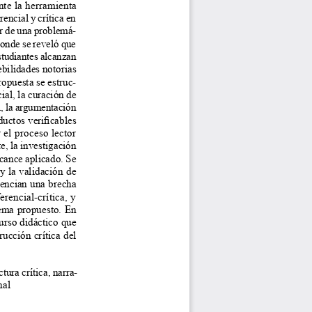
nte la herramienta 
encial y crítica en 
tir de una problemá
-
donde se reveló que 
tudiantes alcanzan 
bilidades notorias 
propuesta se estruc
-
ial, la curación de 
l, la argumentación 
uctos verificables 
 el proceso lector 
, la investigación 
lcance aplicado. Se 
y la validación de 
dencian una brecha 
erencial-crítica, y 
tema propuesto. En 
urso didáctico que 
ucción crítica del 
tura crítica, narra
-
nal