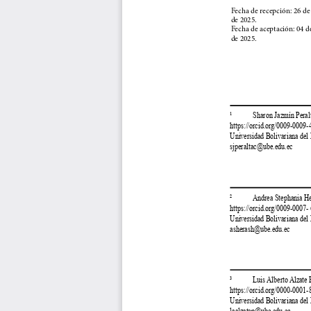
Fecha de recepción: 26 d
de 2025.
Fecha de aceptación: 04 d
de 2025.
¹            Sharon Jazmín Pera
https://orcid.org/0009-0009
Universidad Bolivariana del
sjperaltac@ube.edu.ec
²            Andrea Stephania 
https://orcid.org/0009-0007
Universidad Bolivariana del
asherash@ube.edu.ec
³            Luis Alberto Alzate 
https://orcid.org/0000-0001
Universidad Bolivariana del
laalzatep@ube.edu.ec