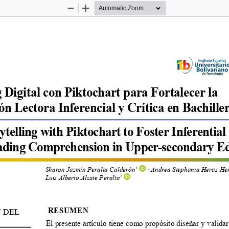
Zoom
Zoom
Out
In
g Digital con Piktochart para Fortalecer la 
 Lectora Inferencial y Crítica en Bachille
ytelling with Piktochart to Foster Inferential
eading Comprehension in Upper-secondary E
Sharon Jazmín Peralta Calderón
 · Andrea Stephania Heras He
1
Luis Alberto Alzate Peralta
3
 RESUMEN
 DEL 
El presente artículo tiene como propósito diseñar y valida