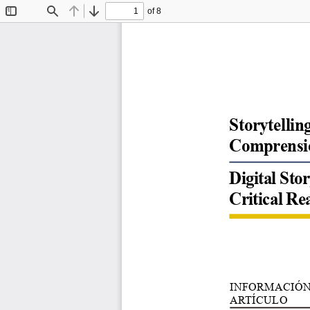
of 8
Toggle
Find
Previous
Next
Sidebar
Storytellin
Comprensión
Digital Stor
Critical R
INFORMACIÓN
ARTÍCULO