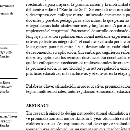
roeducativa para mejorar la pronunciación y la motricidad 
 noviembre 
del centro infantil “Ratito de Sol”. Se empleó una metodo
e marzo de 
y descriptiva con enfoque mixto, utilizando encuestas a pad
docentes y pruebas pedagógicas a los niños, lo que permitió 
integral de sus habilidades motrices y lingüísticas. A partir de
implementó el programa “Potenciar el desarrollo coordinado d
lenguaje y la autorregulación emocional mediante experiencia
nitivas y afectivas integradas”, el cual fue evaluado por cuatr
le asignaron puntajes entre 4 y 5, destacando su viabilidad
 Morales
de recomendar su aplicación. Sin embargo, sugirieron reforz
-8937-7440
docente y optimizar los recursos didácticos. En conclusión, e
 Ecuador
que los enfoques neuroeducativos multisensoriales favorecen 
la pronunciación, la motricidad y la autorregulación emoc
prácticas educativas más inclusivas y efectivas en la etapa 
ntos Bravo
Palabras clave:
 stimulación neuroeducativa, pronunciación,
-9110-2439
tegias multisensoriales, autorregulación emocional, educaci
 Ecuador
ABSTRACT
The research aimed to design neuroeducational stimulation s
amaniego Herrera
ve pronunciation and motor skills in 5-year-old children at 
-5798-6267
children’s center. An exploratory and descriptive method
 Ecuador
approach was employed, using parent surveys, teacher inte