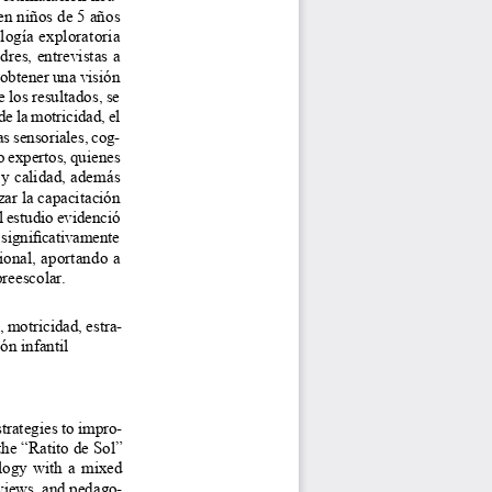
en niños de 5 años 
logía exploratoria 
res, entrevistas a 
obtener una visión 
 los resultados, se 
e la motricidad, el 
s sensoriales, cog
-
o expertos, quienes 
 y calidad, además 
ar la capacitación 
l estudio evidenció 
significativamente 
ional, aportando a 
preescolar.
 motricidad, estra
-
ón infantil
trategies to impro
-
the “Ratito de Sol” 
ology with a mixed 
rviews, and pedago
-