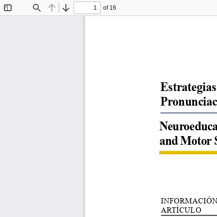
of 16
Toggle
Find
Previous
Next
Sidebar
Estrategia
Pronunciac
Neuroeducat
and Motor S
INFORMACIÓN
ARTÍCULO