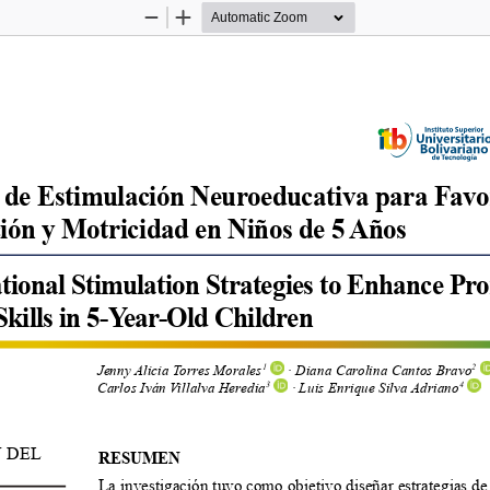
Zoom
Zoom
Out
In
s de Estimulación Neuroeducativa para Favor
ión y Motricidad en Niños de 5 Años
ional Stimulation Strategies to Enhance Pro
kills in 5-Year-Old Children
Jenny Alicia Torres Morales
 · Diana Carolina Cantos Bravo
1
2
Carlos Iván Villalva Heredia
 · Luis Enrique Silva Adriano
3
4
 DEL 
RESUMEN
La investigación tuvo como objetivo diseñar estrategias de