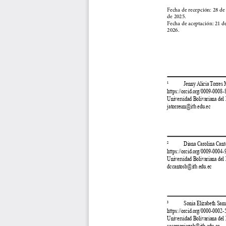
Fecha de recepción: 28 de
de 2025.
Fecha de aceptación: 21 d
2026.
¹            Jenny Alicia Torres
https://orcid.org/0009-0008
Universidad Bolivariana del
jatorresm@itb.edu.ec
²            Diana Carolina Ca
https://orcid.org/0009-0004
Universidad Bolivariana del
dccantosb@itb.edu.ec
³            Sonia Elizabeth S
https://orcid.org/0000-0002
Universidad Bolivariana del
sesamaniegoh@itb.edu.ec