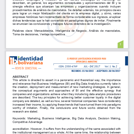
describen,  en  general,  los  argumentos  conceptuales  y  aproximaciones  del  BI  y  la  
sinergia  efectiva  que  alcanzan  las  empresas  y  organizaciones  cuando  incluyen  
procedimientos de análisis de macrodatos. Se detallan además, los principios claves 
para  lograr  un  mejor  fidelización  del  cliente  en  la  empresa  digital,  y  cómo,  varias  
empresas históricas han incrementado de forma considerable sus ingresos, al aplicar 
dichas tendencias que le han convertido en paradigmas dignos de imitar. Finalmente 
se enuncian las conclusiones y trabajos futuros obtenidos de la investigación.
Palabras  clave:  Mercadotecnia,  Inteligencia  de  Negocio,  Análisis  de  macrodatos,  
Toma de decisiones, Ventaja competitiva
1
EL PODER DE LA INTELIGENCIA DE NEGOCIO PARA 
OPTIMIZAR EL MARKETING
ISSN: 2550-6749
JUL - DIC 2017
Vol. 1  No.2
REVISTA SEMESTRAL
RECIBIDO: 15/06/2015   -  ACEPTADO: 28/06/2017
ABSTRACT
This article is directed to assert in a panoramic and theoretical way, the importance 
and relevance that Business Intelligence (BI) and Big Data Analytics currently take in 
the creation, deployment and measurement of new marketing strategies. In general, 
IV. DISCUSIÓN
the  conceptual  arguments  and  approaches  of  BI  and  the  effective  synergy  that  
companies and organizations achieve when they include big data analysis procedures 
PARADIGMAS DIGITALES 
are  described.  The  key  principles  for  achieving  better  customer  loyalty  in  the  digital  
company are detailed, as well as how, several historical companies have considerably 
Uno de los modelos dignos a seguir en este sentido, lo encontramos en la Caesars 
increased their income, by applying these trends that have turned them into paradigms 
Entertainment  Corporation,  anterior-  mente  conocido  como  Harrah's  Entertainment,  
worthy  of  imitation.  Finally,  the  conclusions  and  future  works  obtained  from  the  
Inc., líder en el sector de casinos en Estados Unidos. Esta corporación, gracias a una 
research are stated.
infraestructura  inteligente  que  le  permite  los  millones  de  datos  reunidos  en  su  data  
warehouse,   puede,   por   ejemplo,   "predecir"   las   preferencias   de   todos   sus   
Keywords:  Marketing,  Business  Intelligence,  Big  Data  Analysis,  Decision  Making,  
consumidores de forma individual y grupal, y determinar así los incentivos que más se 
Competitive Advantage
ajustarán a sus gustos.
accreditation. However, it suffers from the understanding of the same associated with 
Los esfuerzos operativos y analíticos de la Inteligencia de negocios orientados a los 
the institutional management as a whole; At the same time, the relationship between 