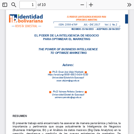
of 10
Toggle
Find
Zoom
Zoom
To
Sidebar
Out
In
EL PODER DE LA INTELIGENCIA DE NEGOCIO PARA 
OPTIMIZAR EL MARKETING
ISSN: 2550-6749
JUL - DIC 2017
Vol. 1  No.2
REVISTA SEMESTRAL
RECIBIDO: 15/06/2015   -  ACEPTADO: 28/06/2017
EL PODER DE LA INTELIGENCIA DE NEGOCIO 
PARA OPTIMIZAR EL MARKETING 
THE POWER OF BUSINESS INTELLIGENCE
 TO OPTIMIZE MARKETING
Autores:
Ph.D. Oscar José Alejo Machado
https://orcid.org/0000-0002-0434-5183
Universidad Estatal de Guayaquil
oscar.alejom@ug.edu.ec
Ph.D. Yaimara Peñates Santana
Universidad Estatal de Guayaquil
yaimara.penates@ug.edu.ec
RESUMEN
El presente trabajo está encaminado ha aseverar de manera panorámica y teórica, la 
importancia  y  pertinencia  que  ocupa  actualmente  la  Inteligencia  de  Negocios  
(Business Intelligence, BI) y el Análisis de datos masivos (Big Data Analytics) en la 
creación,  despliegue  y  medición  de  las  nuevas  estrategias  de  marketing.  Se  