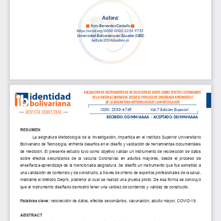
A
u
t
o
r
a
:
Kety Bernar
des-
Carballo
Univ
ersidad 
Boliv
ariana de
l Ecuado
r (UBE)
VALIDACIÓN DE INSTRUMENTO DE RECOLECCIÓN DE DATOS SOBRE EFECTOS SECUNDARIOS
DE LA VACUNA CORONAVAC DESDE EL PROCESO DE ENSEÑANZA APRENDIZAJE
DE LA ASIGNATURA METODOLOGÍA DE LA INVESTIGACIÓN
ISSN: 2550-6749
Vol.7 Edición Especial.
REVISTA SEMESTRAL
RECIBIDO: DD/MM/AAAA   -  ACEPTADO: DD/MM/AAAA
RESUMEN
La asignatura Metodología de la Investigación, impartida en el Instituto Superior Universitario 
Bolivariano de Tecnología, enfrenta desafíos en el diseño y validación de herramientas documentales 
de medición. El presente estudio tuvo como objetivo validar un instrumento de recolección de datos 
sobre  efectos  secundarios  de  la  vacuna  CoronaVac  en  adultos  mayores,  desde  el  proceso  de  
enseñanza-aprendizaje de la mencionada asignatura. Se diseñó un instrumento que fue sometido a 
una validación de contenido y de constructo, a través de criterio de expertos profesionales de la salud, 
mediante el Método Delphi, posterior al cual se realizó una prueba piloto. De esa forma se concluyó 
que el instrumento diseñado demostró tener una validez de contenido y validez de constructo.
Palabras clave: 
recolección de datos, efectos secundarios, vacunación, adulto mayor, COVID-19.
ABSTRACT