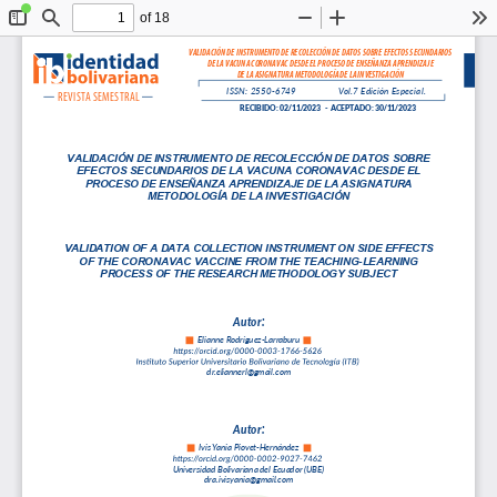
of 18
Toggle
Find
Zoom
Zoom
To
Sidebar
Out
In
VALIDACIÓN DE INSTRUMENTO DE RECOLECCIÓN DE DATOS SOBRE EFECTOS SECUNDARIOS
DE LA VACUNA CORONAVAC DESDE EL PROCESO DE ENSEÑANZA APRENDIZAJE
DE LA ASIGNATURA METODOLOGÍA DE LA INVESTIGACIÓN
ISSN: 
2550-6
749
Vol.7 
Edic
ión Especial
.
REVIS
TA SEMESTRAL
RE
CIBIDO: 02/11/
2023   -  
ACEPT
ADO: 30/11/
2023
VALIDACIÓN DE INSTRUMENTO DE RECOLECCIÓN DE DATOS SOBRE 
EFECTOS SECUNDARIOS DE LA VACUNA CORONAVAC DESDE EL 
PROCESO DE ENSEÑANZA APRENDIZAJE DE LA ASIGNATURA 
METODOLOGÍA DE LA INVESTIGACIÓN
VALIDATION OF A DATA COLLECTI
ON INSTRUMENT ON SIDE EFFECTS 
OF THE CORONAVAC VACCINE FROM THE TEACHING-LEARNING 
PROCESS OF THE RESEARCH METHODOLOGY SUBJECT
A
u
t
or:
Eliann
e Rodríguez
-Larraburu
dr.elianner
l@gmail.
com
A
u
t
or:
Ivis 
Yani
a Piov
et-Hernández
Univ
ersida
d Boliv
ariana de
l Ecuado
r (UBE)
dra.ivi
syania@gmai
l.com