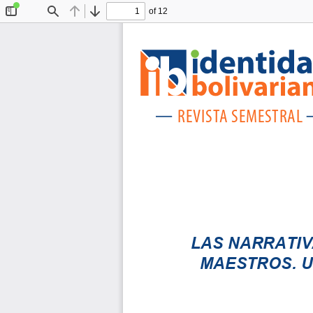
of 12
Toggle
Find
Previous
Next
Sidebar
REVIS
TA SEMESTRAL
LAS NARRATIV
MAESTROS. U