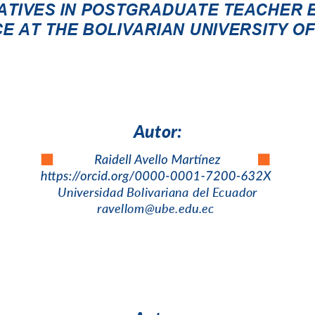
ATIVES IN POSTGRADUATE TEACHER E
E AT THE BOLIVARIAN UNIVERSITY O
A
u
t
o
r
:
Universida
d Boliv
ariana de
l Ecuado
r
ravellom
@ube.edu
.ec 