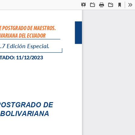
Current
Presentation
Open
Print
Download
To
View
Mode
E POSTGRADO DE MAESTROS. 
IVARIANA DEL ECUADOR
.7 
Edic
ión Especial
.
T
ADO: 11/12/
2023
POSTGRADO DE 
BOLIVARIANA 