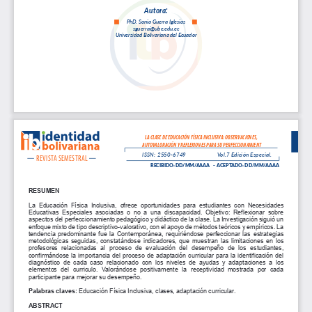
A
u
t
o
r
a
:
PhD. Sonia Guerra Iglesia
s
sgue
rrai@ube.edu.ec
Universidad Bolivariana del Ecuad
or
LA CLASE DE EDUCACIÓN FÍSICA INCLUSIVA: OBSERVACIONES,
 AUTOVALORACIÓN Y REFLEXIONES PARA SU PERFECCIONAMIENT
ISSN: 2550-6749
Vol.7 Edición Especial.
REVISTA SEMESTRAL
RECIBIDO: DD/MM/AAAA   -  ACEPTADO: DD/MM/AAAA
RESUMEN
La  Educación  Física  Inclusiva,  ofrece  oportunidades  para  estudiantes  con  Necesidades  
Educativas  Especiales  asociadas  o  no  a  una  discapacidad.  Objetivo:  Reflexionar  sobre  
aspectos del perfeccionamiento pedagógico y didáctico de la clase. La Investigación siguió un 
enfoque mixto de tipo descriptivo-valorativo, con el apoyo de métodos teóricos y empíricos. La 
tendencia  predominante  fue  la  Contemporánea,  requiriéndose  perfeccionar  las  estrategias  
metodológicas  seguidas,  constatándose  indicadores,  que  muestran  las  limitaciones  en  los  
profesores  relacionadas  al  proceso  de  evaluación  del  desempeño  de  los  estudiantes,  
confirmándose la importancia del proceso de adaptación curricular para la identificación del 
diagnóstico  de  cada  caso  relacionado  con  los  niveles  de  ayudas  y  adaptaciones  a  los  
elementos  del  curriculo.  Valorándose  positivamente  la  receptividad  mostrada  por  cada  
participante para mejorar su desempeño.
Palabras claves:
 Educación Física Inclusiva, clases, adaptación curricular.
ABSTRACT