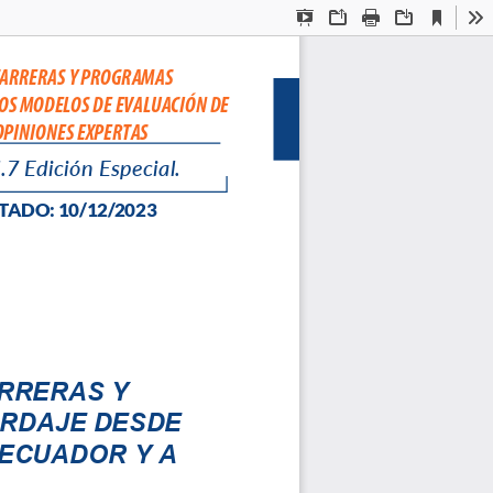
Current
Presentation
Open
Print
Download
To
View
Mode
 CARRERAS Y PROGRAMAS
LOS MODELOS DE EVALUACIÓN DE
 OPINIONES EXPERTAS
.7 
Edic
ión Especial
.
T
ADO: 10/12/
2023
RRERAS Y 
RDAJE DESDE 
ECUADOR Y A 