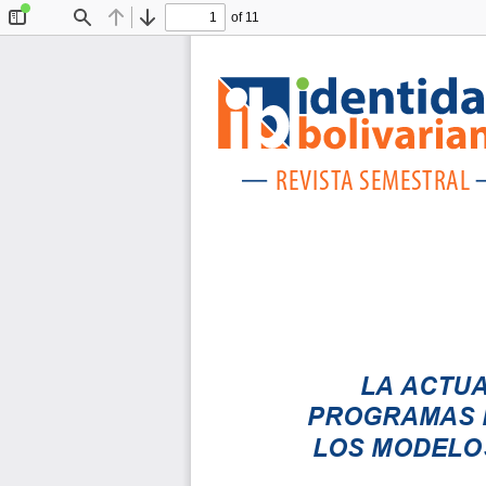
of 11
Toggle
Find
Previous
Next
Sidebar
REVIS
TA SEMESTRAL
LA ACTUA
PROGRAMAS D
LOS MODELOS