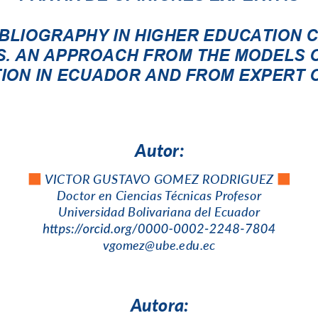
IBLIOGRAPHY IN HIGHER EDUCATION 
. AN APPROACH FROM THE MODELS O
ION IN ECUADOR AND FROM EXPERT O
A
u
t
o
r
:
VIC
TOR GUST
AVO GOM
EZ RODRIGUE
Z
Doctor en
 Cien
cias 
Técnic
as 
Profeso
r
Universidad Bolivariana de
l Ecuad
or
vgomez@ub
e.edu
.ec
A
u
t
o
r
a
: