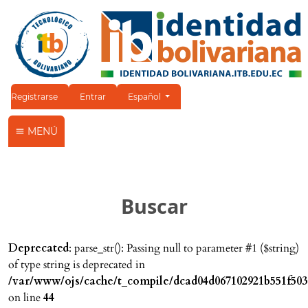
Cambiar el idioma. El idioma actual es:
Registrarse
Entrar
Español
MENÚ
Buscar
Deprecated
: parse_str(): Passing null to parameter #1 ($string)
of type string is deprecated in
/var/www/ojs/cache/t_compile/dcad04d067102921b551f503
on line
44