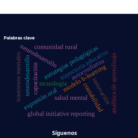
Palabras clave
neurodesarrollo
comunidad rural
estrategias pedagógicas
trayectoria educativa
trastornos mentales
analítica de aprendizaje
neurodesarrollo
autoconfianza
capacitación
modelo b-learning
innovación
tecnología
contabilidad
expresión oral
salud mental
global initiative reporting
Síguenos