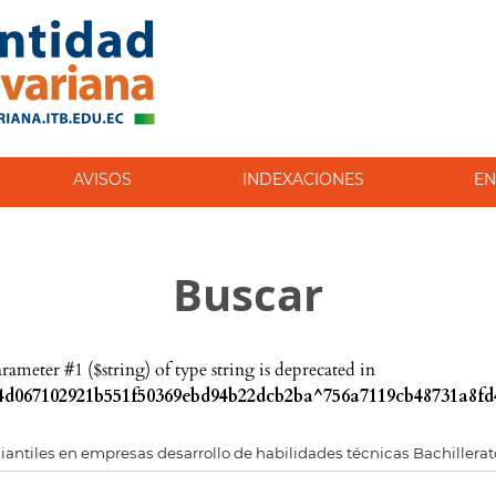
AVISOS
INDEXACIONES
EN
Buscar
parameter #1 ($string) of type string is deprecated in
d067102921b551f50369ebd94b22dcb2ba^756a7119cb48731a8fd4