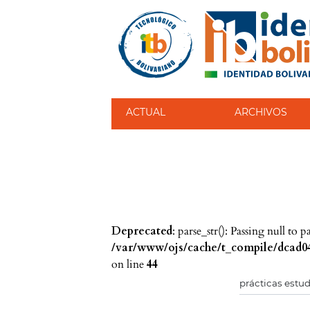
ACTUAL
ARCHIVOS
Deprecated
: parse_str(): Passing null to 
/var/www/ojs/cache/t_compile/dcad04
on line
44