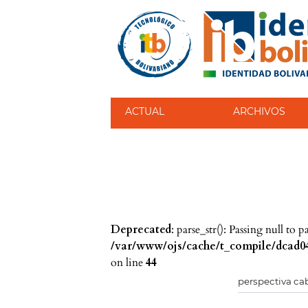
ACTUAL
ARCHIVOS
Deprecated
: parse_str(): Passing null to 
/var/www/ojs/cache/t_compile/dcad04
on line
44