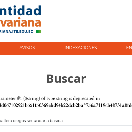
AVISOS
INDEXACIONES
EN
Buscar
parameter #1 ($string) of type string is deprecated in
d067102921b551f50369ebd94b22dcb2ba^756a7119cb48731a8fd4