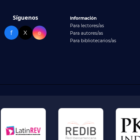
Síguenos
Información
Para lectores/as
f
X
⌾
Para autores/as
Para bibliotecarios/as