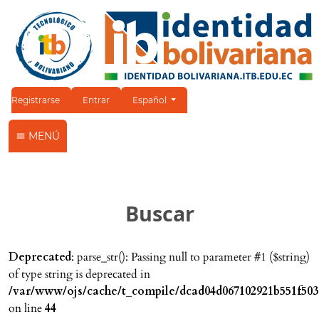
Cambiar el idioma. El idioma actual es:
Registrarse
Entrar
Español
MENÚ
Buscar
Deprecated
: parse_str(): Passing null to parameter #1 ($string)
of type string is deprecated in
/var/www/ojs/cache/t_compile/dcad04d067102921b551f503
on line
44