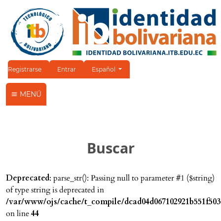
Cambiar el idioma. El idioma actual es:
Registrarse
Entrar
Español
MENÚ
Buscar
Deprecated
: parse_str(): Passing null to parameter #1 ($string)
of type string is deprecated in
/var/www/ojs/cache/t_compile/dcad04d067102921b551f503
on line
44