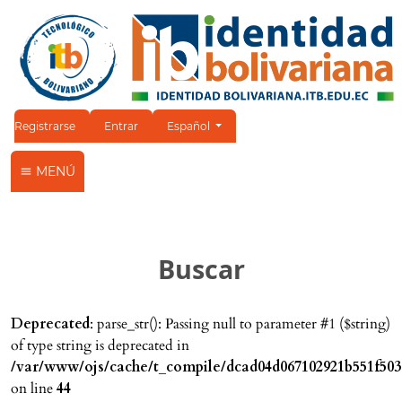
Cambiar el idioma. El idioma actual es:
Registrarse
Entrar
Español
MENÚ
Buscar
Deprecated
: parse_str(): Passing null to parameter #1 ($string)
of type string is deprecated in
/var/www/ojs/cache/t_compile/dcad04d067102921b551f503
on line
44