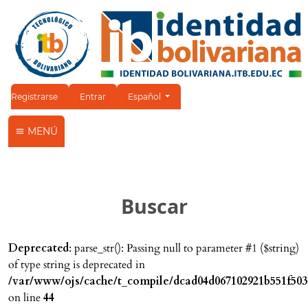
Cambiar el idioma. El idioma actual es:
Registrarse
Entrar
Español
MENÚ
Buscar
Deprecated
: parse_str(): Passing null to parameter #1 ($string)
of type string is deprecated in
/var/www/ojs/cache/t_compile/dcad04d067102921b551f503
on line
44