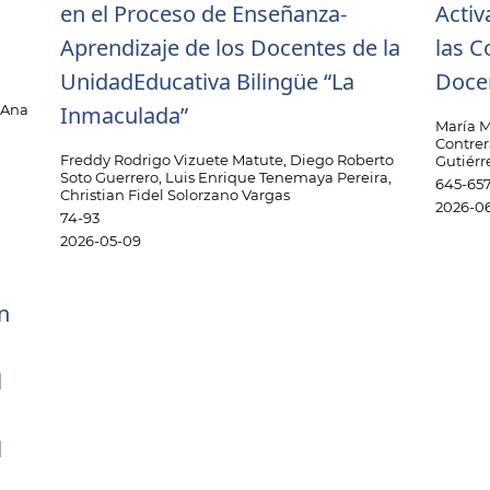
en el Proceso de Enseñanza-
Activ
Aprendizaje de los Docentes de la
las C
UnidadEducativa Bilingüe “La
Doce
g
, Ana
Inmaculada”
María M
Contrer
Freddy Rodrigo Vizuete Matute, Diego Roberto
Gutiérr
Soto Guerrero, Luis Enrique Tenemaya Pereira,
645-65
Christian Fidel Solorzano Vargas
2026-06
74-93
2026-05-09
n
l
l