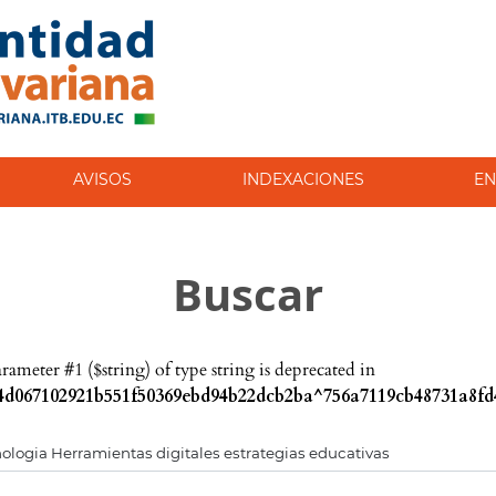
AVISOS
INDEXACIONES
EN
Buscar
parameter #1 ($string) of type string is deprecated in
d067102921b551f50369ebd94b22dcb2ba^756a7119cb48731a8fd4