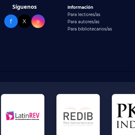
Síguenos
Información
Para lectores/as
f
X
⌾
Para autores/as
Para bibliotecarios/as