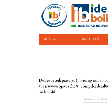
ACTUAL
ARCHIVOS
Deprecated
: parse_str(): Passing null to 
/var/www/ojs/cache/t_compile/dcad04
on line
44