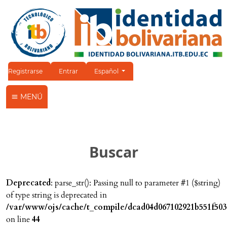
Cambiar el idioma. El idioma actual es:
Registrarse
Entrar
Español
MENÚ
Buscar
Deprecated
: parse_str(): Passing null to parameter #1 ($string)
of type string is deprecated in
/var/www/ojs/cache/t_compile/dcad04d067102921b551f503
on line
44