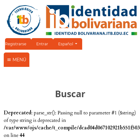
Cambiar el idioma. El idioma actual es:
Registrarse
Entrar
Español
MENÚ
Buscar
Deprecated
: parse_str(): Passing null to parameter #1 ($string)
of type string is deprecated in
/var/www/ojs/cache/t_compile/dcad04d067102921b551f503
on line
44