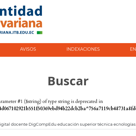
AVISOS
INDEXACIONES
EN
Buscar
parameter #1 ($string) of type string is deprecated in
d067102921b551f50369ebd94b22dcb2ba^756a7119cb48731a8fd4