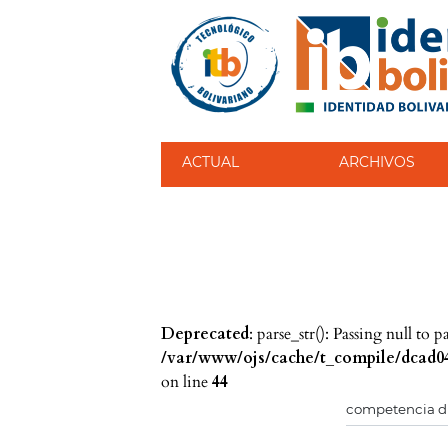
ACTUAL
ARCHIVOS
Deprecated
: parse_str(): Passing null to 
/var/www/ojs/cache/t_compile/dcad04
on line
44