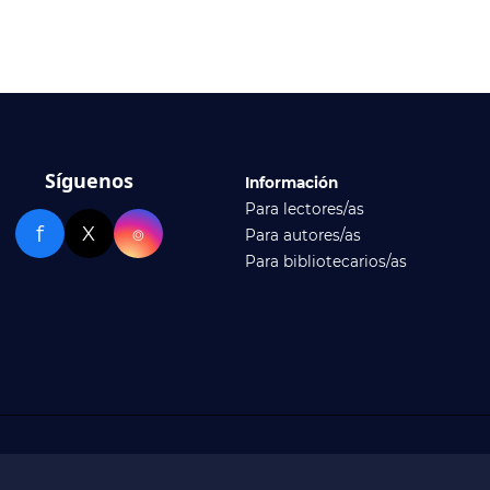
Síguenos
Información
Para lectores/as
f
X
⌾
Para autores/as
Para bibliotecarios/as