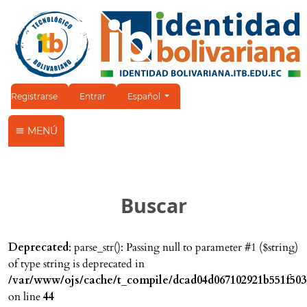
Cambiar el idioma. El idioma actual es:
Registrarse
Entrar
Español
MENÚ
Buscar
Deprecated
: parse_str(): Passing null to parameter #1 ($string)
of type string is deprecated in
/var/www/ojs/cache/t_compile/dcad04d067102921b551f503
on line
44