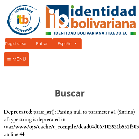
Cambiar el idioma. El idioma actual es:
Registrarse
Entrar
Español
MENÚ
Buscar
Deprecated
: parse_str(): Passing null to parameter #1 ($string)
of type string is deprecated in
/var/www/ojs/cache/t_compile/dcad04d067102921b551f503
on line
44