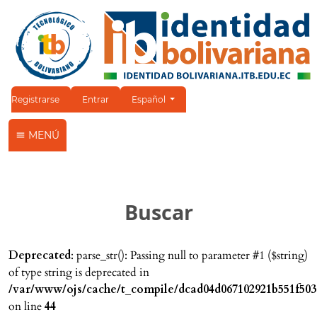
Cambiar el idioma. El idioma actual es:
Registrarse
Entrar
Español
MENÚ
Buscar
Deprecated
: parse_str(): Passing null to parameter #1 ($string)
of type string is deprecated in
/var/www/ojs/cache/t_compile/dcad04d067102921b551f503
on line
44