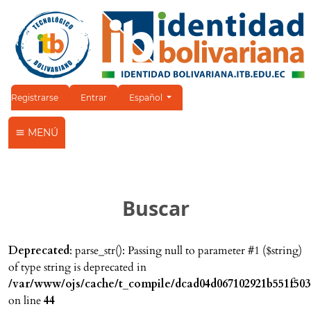
Cambiar el idioma. El idioma actual es:
Registrarse
Entrar
Español
MENÚ
Buscar
Deprecated
: parse_str(): Passing null to parameter #1 ($string)
of type string is deprecated in
/var/www/ojs/cache/t_compile/dcad04d067102921b551f503
on line
44