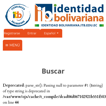
Cambiar el idioma. El idioma actual es:
Registrarse
Entrar
Español
MENÚ
Buscar
Deprecated
: parse_str(): Passing null to parameter #1 ($string)
of type string is deprecated in
/var/www/ojs/cache/t_compile/dcad04d067102921b551f503
on line
44