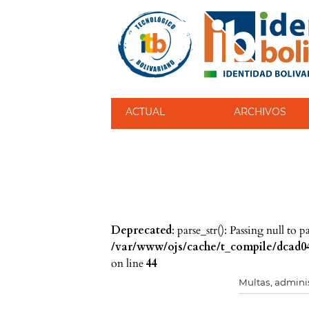
ACTUAL
ARCHIVOS
Deprecated
: parse_str(): Passing null to 
/var/www/ojs/cache/t_compile/dcad04
on line
44