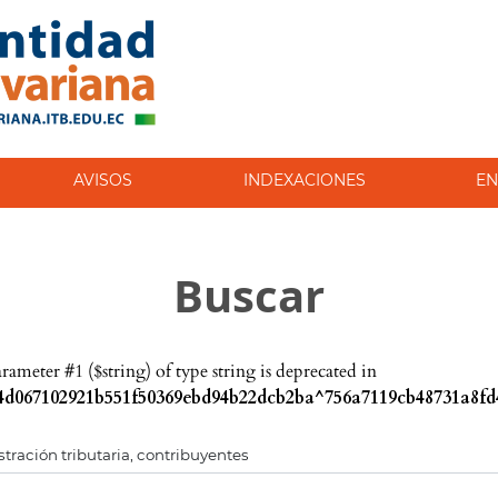
AVISOS
INDEXACIONES
EN
Buscar
parameter #1 ($string) of type string is deprecated in
d067102921b551f50369ebd94b22dcb2ba^756a7119cb48731a8fd4