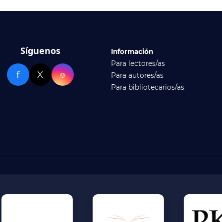
Síguenos
Información
Para lectores/as
f
X
⌾
Para autores/as
Para bibliotecarios/as