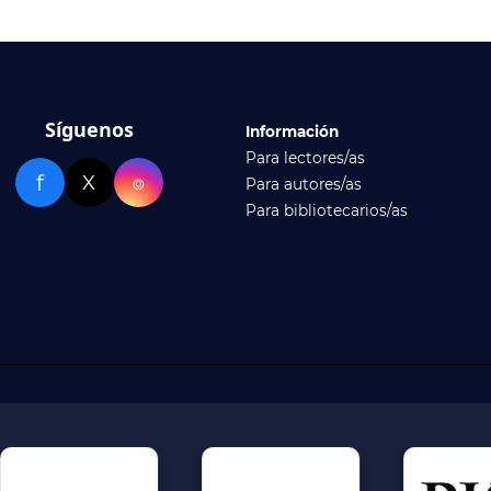
Síguenos
Información
Para lectores/as
f
X
⌾
Para autores/as
Para bibliotecarios/as