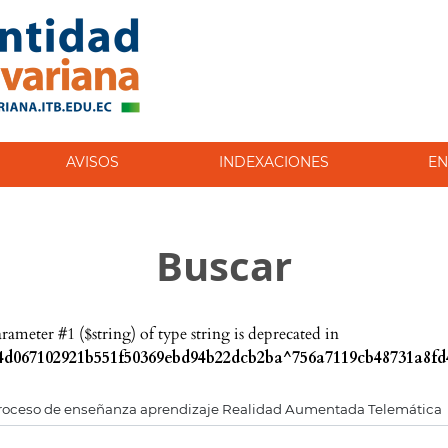
AVISOS
INDEXACIONES
EN
Buscar
parameter #1 ($string) of type string is deprecated in
d067102921b551f50369ebd94b22dcb2ba^756a7119cb48731a8fd4