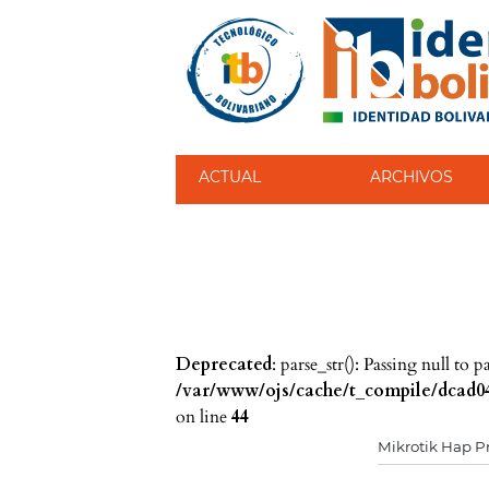
ACTUAL
ARCHIVOS
Deprecated
: parse_str(): Passing null to 
/var/www/ojs/cache/t_compile/dcad04
on line
44