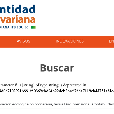
AVISOS
INDEXACIONES
EN
Buscar
parameter #1 ($string) of type string is deprecated in
d067102921b551f50369ebd94b22dcb2ba^756a7119cb48731a8fd4