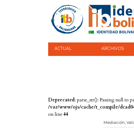
ACTUAL
ARCHIVOS
Deprecated
: parse_str(): Passing null to 
/var/www/ojs/cache/t_compile/dcad04
on line
44