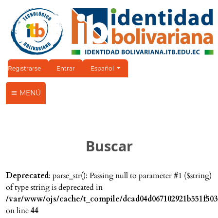
Cambiar el idioma. El idioma actual es:
Registrarse
Entrar
Español
MENÚ
Buscar
Deprecated
: parse_str(): Passing null to parameter #1 ($string)
of type string is deprecated in
/var/www/ojs/cache/t_compile/dcad04d067102921b551f503
on line
44