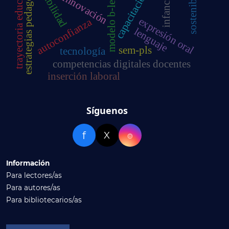
modelo b-learning
estrategias pedagógicas
sostenibilidad
contabilidad
trayectoria educativa
capacitación
innovación
infancia
expresión oral
autoconfianza
lenguaje
sem-pls
tecnología
competencias digitales docentes
inserción laboral
Síguenos
f
X
⌾
Información
Para lectores/as
Para autores/as
Para bibliotecarios/as