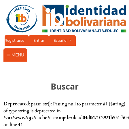
Cambiar el idioma. El idioma actual es:
Registrarse
Entrar
Español
MENÚ
Buscar
Deprecated
: parse_str(): Passing null to parameter #1 ($string)
of type string is deprecated in
/var/www/ojs/cache/t_compile/dcad04d067102921b551f503
on line
44