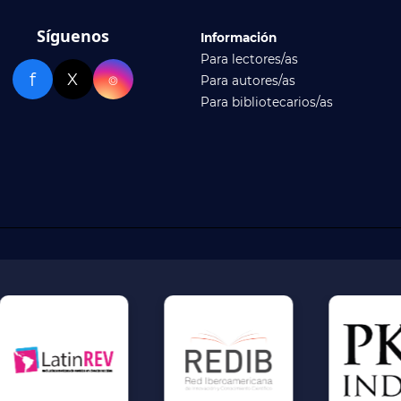
Síguenos
Información
Para lectores/as
f
X
⌾
Para autores/as
Para bibliotecarios/as