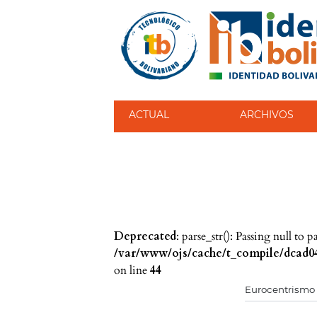
ACTUAL
ARCHIVOS
Deprecated
: parse_str(): Passing null to 
/var/www/ojs/cache/t_compile/dcad04
on line
44