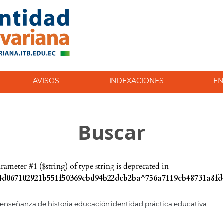
AVISOS
INDEXACIONES
EN
Buscar
parameter #1 ($string) of type string is deprecated in
d067102921b551f50369ebd94b22dcb2ba^756a7119cb48731a8fd4