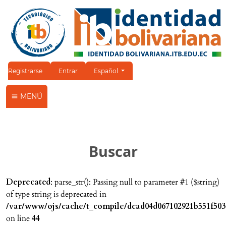
Cambiar el idioma. El idioma actual es:
Registrarse
Entrar
Español
MENÚ
Buscar
Deprecated
: parse_str(): Passing null to parameter #1 ($string)
of type string is deprecated in
/var/www/ojs/cache/t_compile/dcad04d067102921b551f503
on line
44